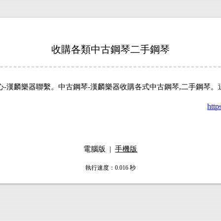
收購各類中古鋼琴二手鋼琴
心-漢麟樂器聯繫。
中古鋼琴-漢麟樂器收購各式中古鋼琴,二手鋼琴
。
ht
電腦版
|
手機版
執行速度
：0.016
秒