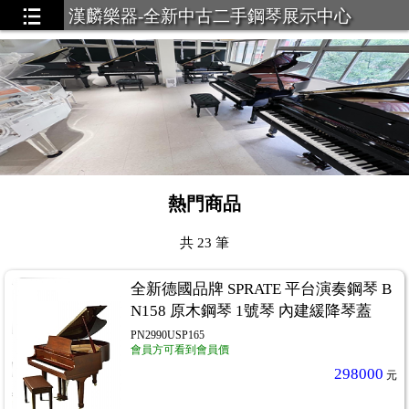
漢麟樂器-全新中古二手鋼琴展示中心
熱門商品
共
23
筆
全新德國品牌 SPRATE 平台演奏鋼琴 B
N158 原木鋼琴 1號琴 內建緩降琴蓋
PN2990USP165
會員方可看到會員價
298000
元