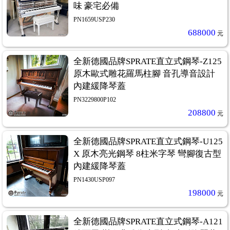
味 豪宅必備
PN1659USP230
688000
元
22
全新德國品牌SPRATE直立式鋼琴-Z125
原木歐式雕花羅馬柱腳 音孔導音設計
內建緩降琴蓋
PN3229800P102
208800
元
全新德國品牌SPRATE直立式鋼琴-U125
X 原木亮光鋼琴 8柱米字琴 彎腳復古型
內建緩降琴蓋
PN1430USP097
198000
元
全新德國品牌SPRATE直立式鋼琴-A121