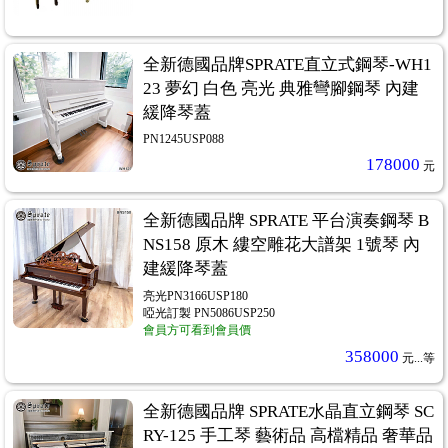
全新德國品牌SPRATE直立式鋼琴-WH1
23 夢幻 白色 亮光 典雅彎腳鋼琴 內建
緩降琴蓋
PN1245USP088
178000
元
全新德國品牌 SPRATE 平台演奏鋼琴 B
NS158 原木 縷空雕花大譜架 1號琴 內
建緩降琴蓋
亮光PN3166USP180
啞光訂製 PN5086USP250
會員方可看到會員價
358000
元...
等
全新德國品牌 SPRATE水晶直立鋼琴 SC
RY-125 手工琴 藝術品 高檔精品 奢華品