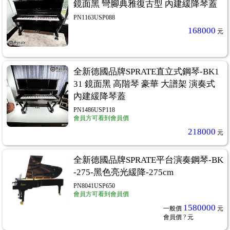
鏡面黑 彎腳典雅復古型 內建緩降琴蓋
PN1163USP088
168000
元
全新德國品牌SPRATE直立式鋼琴-BK1
31 鏡面黑 高階琴 豪華 大譜架 演奏式
內建緩降琴蓋
PN1486USP118
會員方可看到會員價
218000
元
全新德國品牌SPRATE平台演奏鋼琴-BK
-275-黑色亮光緩降-275cm
PN8041USP650
會員方可看到會員價
1580000
一般價
元
會員價
? 元